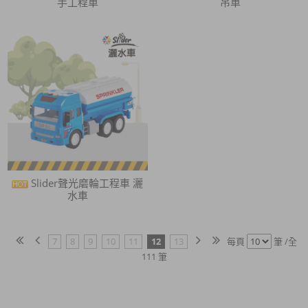
手工程車
吊車
Slider聲光磨輪工程車 灑
水車
7
8
9
10
11
12
13
每頁
筆 /全
111 筆