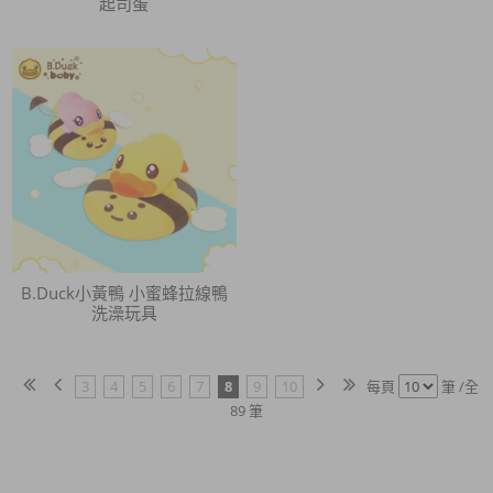
起司蛋
B.Duck小黃鴨 小蜜蜂拉線鴨
洗澡玩具
3
4
5
6
7
8
9
10
每頁
筆 /全
89 筆