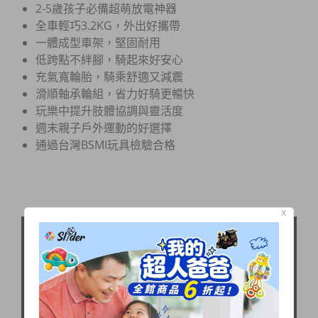
2-5歲孩子必備超萌放電神器
全車輕巧3.2KG，外出好攜帶
一體成型車架，堅固耐用
低跨點不絆腳，騎起來好安心
充氣寬輪胎，騎乘舒適又減震
滑順軸承輪組，省力好騎更暢快
玩樂中提升肢體協調與靈活度
週末親子戶外運動的好選擇
通過台灣BSMI玩具檢驗合格
X