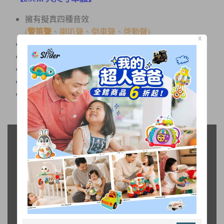
擁有擬真四種音效
(
警笛聲
、喇叭聲、倒車聲、啓動聲)
X
ABS原料，紮實耐摔
齒輪保護裝置更耐用
大扭力跑很遠
仿真車廂內裝、後門可開可裝人偶
通過台灣BSMI玩具檢驗合格