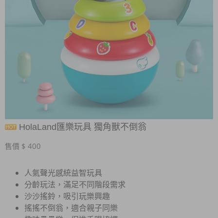
HolaLand匯樂玩具 獨角獸不倒翁
售價 $ 400
人氣聲光感統益智玩具
分齡玩法，滿足不同階段需求
沙沙搖鈴，吸引玩樂興趣
搖搖不倒翁，適合親子同樂