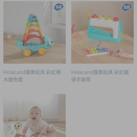
HolaLand匯樂玩具 彩虹積
HolaLand匯樂玩具 彩虹鎚
木變色龍
球手敲琴