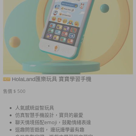
HolaLand匯樂玩具 寶寶學習手機
售價 $ 500
人氣感統益智玩具
仿真智慧手機設計，寶貝的最愛
聊天情境搭配emoji，鼓勵情緒表達
逗趣問答遊戲， 邊玩邊學最有趣