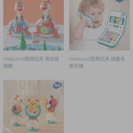
HolaLand匯樂玩具 嘻哈搖
HolaLand匯樂玩具 摺疊音
擺鵝
樂手機