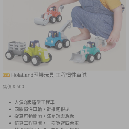
HolaLand匯樂玩具 工程慣性車隊
售價 $ 600
人氣Q版造型工程車
四驅慣性車輪，輕推跑很遠
擬真可動關節，滿足玩樂想像
仿真工程車隊，一次買齊四台車